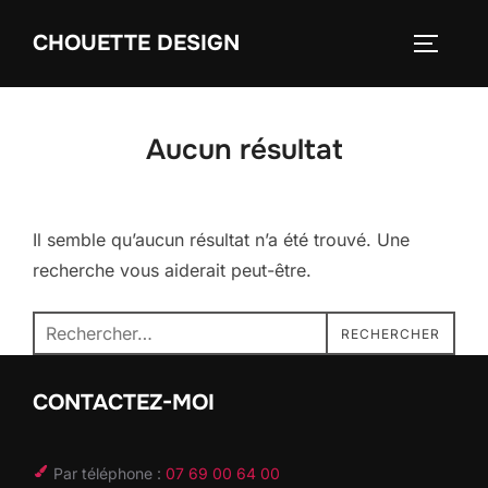
Aller
CHOUETTE DESIGN
au
PERMUT
contenu
Aucun résultat
Il semble qu’aucun résultat n’a été trouvé. Une
recherche vous aiderait peut-être.
Recherche
RECHERCHER
pour :
CONTACTEZ-MOI
Par téléphone :
07 69 00 64 00